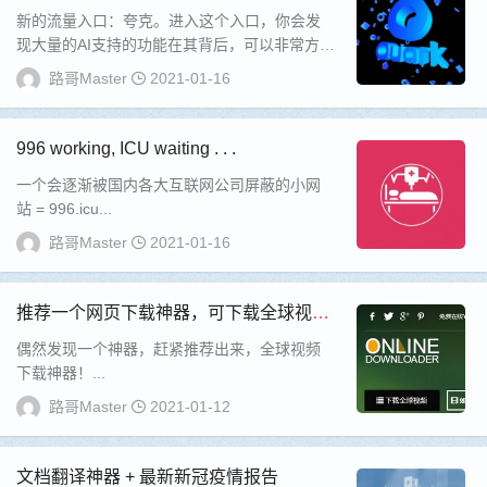
新的流量入口：夸克。进入这个入口，你会发
现大量的AI支持的功能在其背后，可以非常方便
的实现众多的功能。...
路哥Master
2021-01-16
996 working, ICU waiting . . .
一个会逐渐被国内各大互联网公司屏蔽的小网
站 = 996.icu...
路哥Master
2021-01-16
推荐一个网页下载神器，可下载全球视
频，免费 ➥
偶然发现一个神器，赶紧推荐出来，全球视频
下载神器！...
路哥Master
2021-01-12
文档翻译神器 + 最新新冠疫情报告