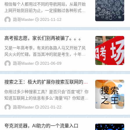
网站！
相信每个人都用过不同的导航网站，从最开始
上网开始到目前为止，一定接触过各种形式各
种类型的导航网站。但是，几乎让所有人头疼
路哥Master
2021-11-12
和难以取...
高考报志愿，家长们别再被骗了。。。
又是一年高考季，有关的各路人马又开始了风
风火火的忙碌。首当其冲的就是考生，十年寒
窗面临最后的检验。然后是家长，体力不累心
路哥Master
2021-06-09
里累，劳...
搜索之王：极大的扩展你搜索互联网的能
力
你用过多少种搜索工具？是否只会“百度”呢？你
知道互联网上的信息有多么“海量”吗？你知道缺
乏合适的搜索工具，你错过了多少有用的信息...
路哥Master
2021-01-22
夸克浏览器，AI助力的一个流量入口