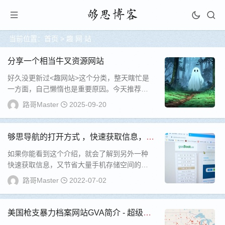
当前位置：
首页
>
趣 网 站
分享一个相当牛叉资源网站
好久没更新过<趣网站>这个分类，整天瞎忙是
一方面，自己懒惰也是重要原因。今天推荐一
个前几天发现的网站，里面有相当多巨...
路哥Master
2025-09-20
够思导航的打开方式 ，快速获取信息，又
节省大量手机存储空间！
如果你能看到这个介绍，就会了解到另外一种
快速获取信息，又节省大量手机存储空间的方
式。毫无疑问，可以快速的随时的获取信息的
路哥Master
2022-07-02
方式，只...
美国枪支暴力档案网站GVA简介 - 超级震