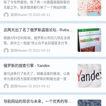
撼的数据！
除了令世界震惊，除了再一次暴露美国政客的
无能之外，很多媒体都引用了一个网站的数
据，介绍美国枪支泛滥导致的严重后果，这就
路哥Master
2022-06-11
是【美国枪...
这两天出了名了俄罗斯盗版论坛 - Rutrack
er
根据3月9日的新闻，俄罗斯公布的几项反击政
策，其中之一就是“停止向不友好国家支付专利
费”。理论上说，如果此政策推行下去，就意味
路哥Master
2022-03-12
着...
俄罗斯的搜索引擎 - Yandex
俄乌战争打了些天了，随着战事的推进，以美
帝为首的西方国家对俄罗斯的制裁也是一波接
一波，越来越没有底线，俄罗斯猫为此感到很
路哥Master
2022-03-11
冤。随着...
导航网站的现状与未来，一个优秀的导航