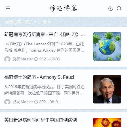
当前位置：
首页
>
ⓥ 疫 情
新冠病毒流行新篇章 - 来自《柳叶刀》的
报道
《柳叶刀》(The Lancet 创刊于1823年，由托
马斯·威克利(Thomas Wakley 创刊的英国医学
杂志。由爱思唯尔...
路哥Master
2021-12-05
福奇博士的简历 - Anthony S. Fauci
从2019年底新冠病毒出现后，除了美国时任总
统特朗普再一次拉低了美国下限，同时另外一
个美国人物也进入了全球公众的视野，那就是
路哥Master
2021-08-01
福奇...
美国新冠病例时间早于中国首例病例