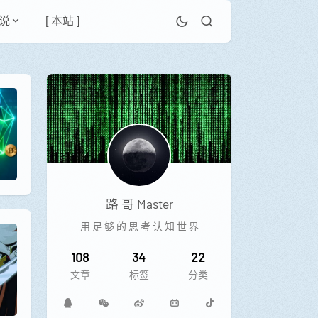
 说
[ 本站 ]
路 哥 Master
用 足 够 的 思 考 认 知 世 界
108
34
22
文章
标签
分类