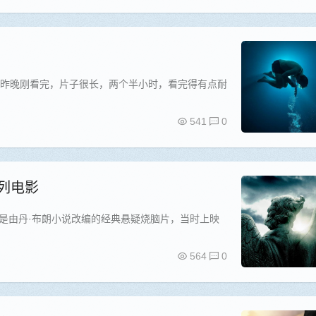
了，昨晚刚看完，片子很长，两个半小时，看完得有点耐
541
0
系列电影
是由丹·布朗小说改编的经典悬疑烧脑片，当时上映
564
0