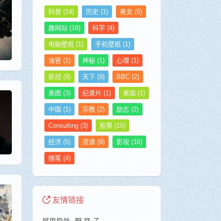
科普
(14)
历史
(1)
美女
(6)
趣网站
(18)
科学
(4)
电脑壁纸
(1)
手机壁纸
(1)
油管
(1)
神秘
(1)
心理
(1)
新冠
(9)
天下
(9)
BBC
(2)
美图
(3)
纪录片
(1)
美国
(1)
中国
(1)
宗教
(2)
励志
(2)
Consulting
(3)
股票
(15)
经济
(5)
资源
(9)
影视
(16)
随笔
(4)
友情链接