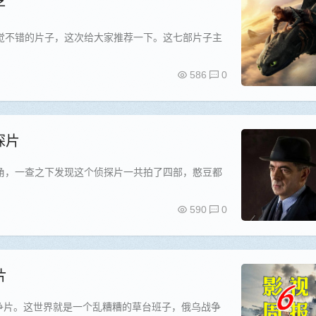
子
觉不错的片子，这次给大家推荐一下。这七部片子主
586
0
探片
角，一查之下发现这个侦探片一共拍了四部，憨豆都
590
0
片
战争片。这世界就是一个乱糟糟的草台班子，俄乌战争