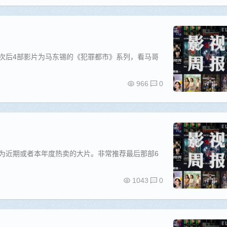
此次后4部影片为马东锡的《犯罪都市》系列，看马哥
966
0
均为近期或者本年度热卖的大片。非常推荐最后那部6
1043
0