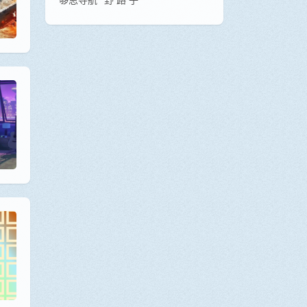
够思导航
野 路 子