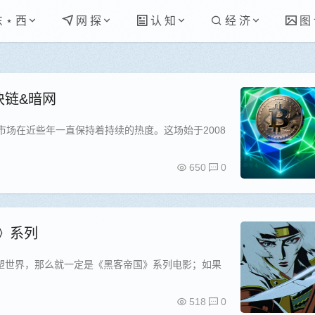
东 ⋆ 西
网 探
认 知
经 济
图
块链&暗网
市场在近些年一直保持着持续的热度。这场始于2008
650
0
国》系列
塑世界，那么就一定是《黑客帝国》系列电影；如果
518
0