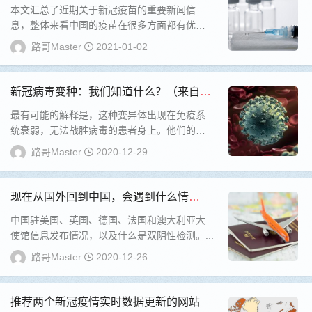
全！
本文汇总了近期关于新冠疫苗的重要新闻信
息，整体来看中国的疫苗在很多方面都有优
势，在2021年会在国内实施免费接种。...
路哥Master
2021-01-02
新冠病毒变种：我们知道什么？（来自B
BC官网）
最有可能的解释是，这种变异体出现在免疫系
统衰弱，无法战胜病毒的患者身上。他们的身
体反而成了病毒变异的温床。...
路哥Master
2020-12-29
现在从国外回到中国，会遇到什么情
况。。。
中国驻美国、英国、德国、法国和澳大利亚大
使馆信息发布情况，以及什么是双阴性检测。...
路哥Master
2020-12-26
推荐两个新冠疫情实时数据更新的网站