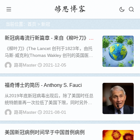
当前位置：
首页
> 新冠
新冠病毒流行新篇章 - 来自《柳叶刀》的
报道
《柳叶刀》(The Lancet 创刊于1823年，由托
马斯·威克利(Thomas Wakley 创刊的英国医学
杂志。由爱思唯尔...
路哥Master
2021-12-05
福奇博士的简历 - Anthony S. Fauci
从2019年底新冠病毒出现后，除了美国时任总
统特朗普再一次拉低了美国下限，同时另外一
个美国人物也进入了全球公众的视野，那就是
路哥Master
2021-08-01
福奇...
美国新冠病例时间早于中国首例病例