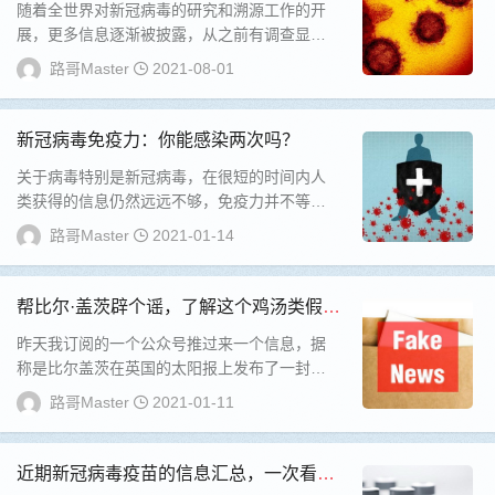
随着全世界对新冠病毒的研究和溯源工作的开
展，更多信息逐渐被披露，从之前有调查显示
新冠的最初出现时间早于中国，到目前追溯到
路哥Master
2021-08-01
时间更早...
新冠病毒免疫力：你能感染两次吗？
关于病毒特别是新冠病毒，在很短的时间内人
类获得的信息仍然远远不够，免疫力并不等于
完整的保护。个人理解，未来的疫苗也许并不
路哥Master
2021-01-14
能提供完...
帮比尔·盖茨辟个谣，了解这个鸡汤类假新
闻！
昨天我订阅的一个公众号推过来一个信息，据
称是比尔盖茨在英国的太阳报上发布了一封公
开信，称这次新冠病毒是一次“伟大的纠错”。...
路哥Master
2021-01-11
近期新冠病毒疫苗的信息汇总，一次看