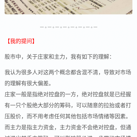
— ⬦ — ⬦ — ⬦ — ⬦ — ⬦ — ⬦ — ⬦ —
【我的提问】
股市中，关于庄家和主力，我有如下的理解：
我认为很多人对这两个概念都含混不清，导致对市场
的理解有很大偏差。
庄家一般是指绝对控盘的一方，绝对控盘就是已经握
有一只个股绝大部分的筹码，可以随意的拉抬或者打
压股价，而不用考虑任何其他包括市场情绪等因素。
而主力是指主力资金，主力资金不会绝对控盘，但通