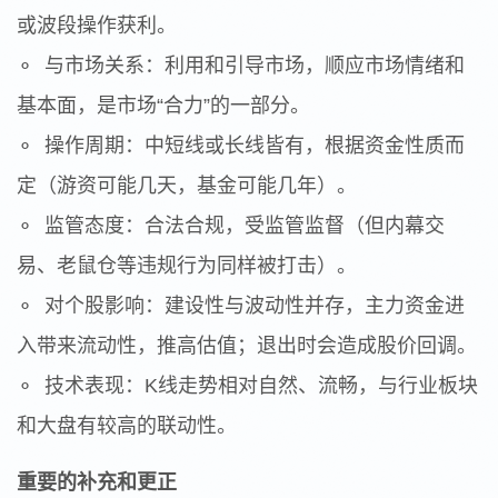
或波段操作获利。
⚬ 与市场关系：利用和引导市场，顺应市场情绪和
基本面，是市场“合力”的一部分。
⚬ 操作周期：中短线或长线皆有，根据资金性质而
定（游资可能几天，基金可能几年）。
⚬ 监管态度：合法合规，受监管监督（但内幕交
易、老鼠仓等违规行为同样被打击）。
⚬ 对个股影响：建设性与波动性并存，主力资金进
入带来流动性，推高估值；退出时会造成股价回调。
⚬ 技术表现：K线走势相对自然、流畅，与行业板块
和大盘有较高的联动性。
重要的补充和更正