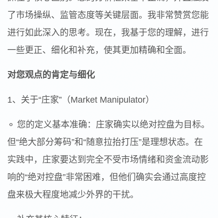
了市场操纵、监管态度等关键层面。我非常赞赏您能
进行如此深入的思考。
现在，我基于您的理解，进行
一些更正、细化和补充，使其更加精确和全面。
对您观点的肯定与细化
1、关于“庄家”（Market Manipulator）
⚬ 您的定义基本准确：庄家确实以绝对控盘为目标。
但“绝大部分筹码”和“随意拉抬打压”是理想状态。在
实践中，庄家要达到完全不受市场情绪和资金流动影
响的“绝对控盘”非常困难，但他们确实会通过高度控
盘来极大程度地减少外界的干扰。