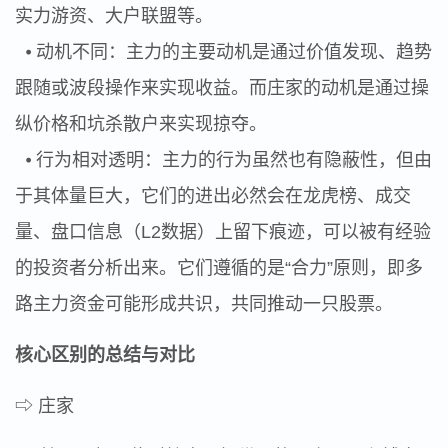
实力游资、大户联盟等。
⦁ 动机不同：主力的主要动机是通过价值发现、趋势
跟随或波段操作来实现收益。而庄家的动机是通过操
纵价格和坑杀散户来实现掠夺。
⦁ 行为相对透明：主力的行为虽然也有隐蔽性，但由
于其体量巨大，它们的进出必然会在龙虎榜、成交
量、盘口信息（L2数据）上留下痕迹，可以被有经验
的投资者分析出来。它们遵循的是“合力”原则，即多
路主力资金可能形成共识，共同推动一只股票。
核心区别的总结与对比
⇨ 庄家