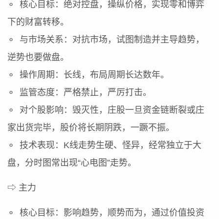
⚬ 核心目标：绝对控盘，操纵价格，实现零和博弈
下的财富转移。
⚬ 与市场关系：对抗市场，试图制造并主导趋势，
逆势也要做盘。
⚬ 操作周期：长线，布局周期长达数年。
⚬ 监管态度：严格禁止，严厉打击。
⚬ 对个股影响：毁灭性，庄股一旦资金链断裂或庄
家出货完毕，股价将长期阴跌，一蹶不振。
⚬ 技术表现：K线走势生硬、怪异，经常独立于大
盘，分时图常出现“心电图”走势。
⇨ 主力
⚬ 核心目标：影响趋势，顺势而为，通过价值投资