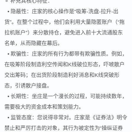
⚬ 补充其核心特征：
⦁
隐蔽性：庄家的核心操作是“吸筹-洗盘-拉升-出
货”。在整个过程中，他们会利用大量隐匿账户（“拖
拉机账户”）来分散持仓，避免进入前十大流通股东
名单，从而隐藏在幕后。
⦁ 欺骗性：庄家的所有行为都带有欺骗性质。例如，
在吸筹阶段制造利空传闻和K线破位形态，吓唬散户
交出筹码；在出货阶段制造利好消息和K线突破形
态，引诱散户接盘。
⦁ 长期性：坐庄是一个漫长的过程，可能持续数年，
需要极大的资金成本和策划能力。
⦁ 监管态度：您说得非常对。庄家是《证券法》明令
禁止和严厉打击的对象，其行为被定性为“操纵证券