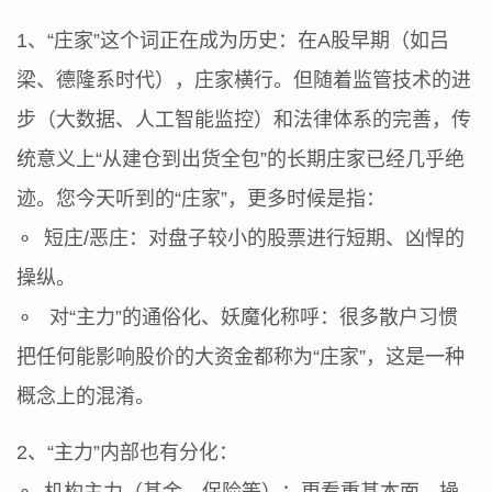
1、“庄家”这个词正在成为历史：在A股早期（如吕
梁、德隆系时代），庄家横行。但随着监管技术的进
步（大数据、人工智能监控）和法律体系的完善，传
统意义上“从建仓到出货全包”的长期庄家已经几乎绝
迹。您今天听到的“庄家”，更多时候是指：
⚬ 短庄/恶庄：对盘子较小的股票进行短期、凶悍的
操纵。
⚬ 对“主力”的通俗化、妖魔化称呼：很多散户习惯
把任何能影响股价的大资金都称为“庄家”，这是一种
概念上的混淆。
2、“主力”内部也有分化：
⚬ 机构主力（基金、保险等）：更看重基本面，操