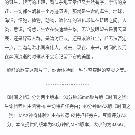
的诞生，银河的出现，看似杂乱无章但又井然有序，宇宙的变
迁，一切都在朝着一个奇迹迈进，那就是生命的诞生。地球，
海洋，细胞，植物，动物，数亿年的进化却似在眨眼之间。人
类，意识，情感，生命在快速地升华，无论放眼望去是满天星
辰，还是碌碌人群，是涛涛巨浪，还是滚滚红尘，都无法否定
一点，浩瀚与渺小同样伟大，过去、现在、未来，时间的长河
在奔腾流逝的时候从不会忘记留下它的美丽 。
静静的欣赏这部片子，你会体验到一种时空穿越的空灵之美。
- - - - - - - - - ● - ● - ● - - - - - - - - -
《时间之旅》分为两个版本：90分钟35mm胶片版《时间之旅：
生命旅程》由凯特·布兰切特担任旁白；40分钟IMAX版《时间之
旅：IMAX神奇体验》由布拉德·皮特担任旁白。豆瓣评分7.3
分。本文提供的版本为90分钟的MP4版本，大小约为3.06G。