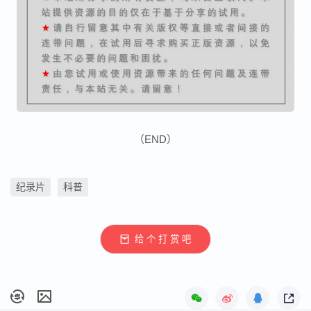
（END）
纪录片
科普
给 个 打 赏 吧