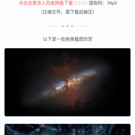
点击这里进入百度网盘下载 ▷▷▷
提取码：34p3
（压缩文件，需下载后解压）
- - - - - - - - - ● - ● - ● - - - - - - - - -
以下是一些绝美截图欣赏