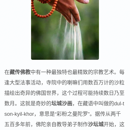
在
藏传佛教
中有一种最独特也最精致的宗教艺术。每
逢大型法事活动，寺院中的喇嘛们用数百万计的沙粒
描绘出奇异的佛国世界，这个过程可能持续数日乃至
数月。这就是奇妙的
坛城沙画
，在藏语中叫做的dul-t
son-kyil-khor，意思是“彩粉之曼陀罗”。据传从两千
五百多年前，佛陀亲自教导弟子制作
沙坛城
开始，这