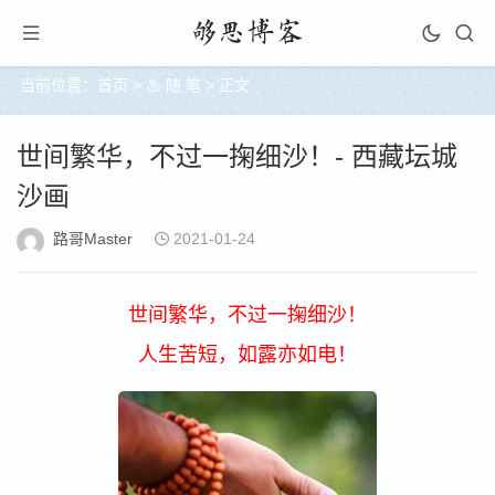
当前位置：
首页
>
♨ 随 笔
> 正文
世间繁华，不过一掬细沙！- 西藏坛城
沙画
路哥Master
2021-01-24
世间繁华，不过一掬细沙！
人生苦短，如露亦如电！