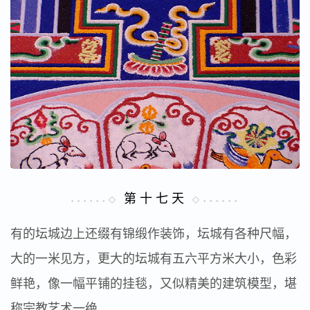
第 十 七 天
- - - - - - ◇
◇ - - - - - -
有的坛城边上还缀有锦缎作装饰，坛城有各种尺幅，
大的一米见方，更大的坛城有五六平方米大小，色彩
鲜艳，像一幅平铺的挂毯，又似精美的建筑模型，堪
称宗教艺术一绝。