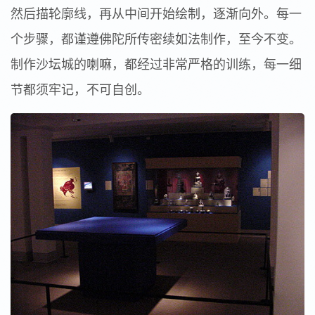
然后描轮廓线，再从中间开始绘制，逐渐向外。每一
个步骤，都谨遵佛陀所传密续如法制作，至今不变。
制作沙坛城的喇嘛，都经过非常严格的训练，每一细
节都须牢记，不可自创。