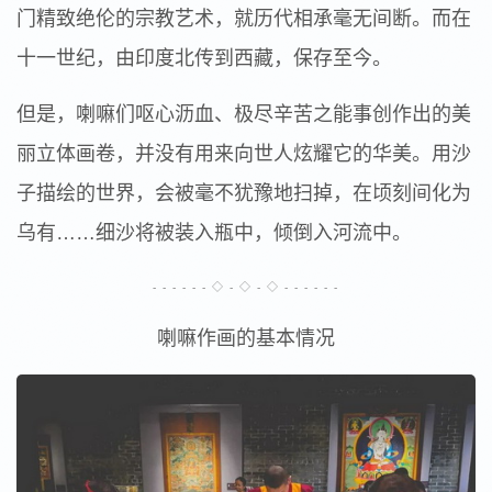
门精致绝伦的宗教艺术，就历代相承毫无间断。而在
十一世纪，由印度北传到西藏，保存至今。
但是，喇嘛们呕心沥血、极尽辛苦之能事创作出的美
丽立体画卷，并没有用来向世人炫耀它的华美。用沙
子描绘的世界，会被毫不犹豫地扫掉，在顷刻间化为
乌有……细沙将被装入瓶中，倾倒入河流中。
- - - - - - ◇ - ◇ - ◇ - - - - - -
喇嘛作画的基本情况