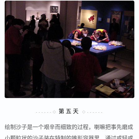
第 五 天
- - - - - - ◇
◇ - - - - - -
绘制沙子是一个艰辛而细致的过程，喇嘛把事先磨成
小颗粒状的沙子装在特制的锥形容器里，通过或轻或