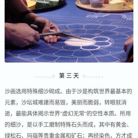
第 三 天
- - - - - - ◇
◇ - - - - - -
沙画选用特殊细沙砌成。由于沙是构筑世界最基本的
元素，沙坛城难建而易毁，美丽而脆弱，转眼就消
逝，最能具体揭示世界"虚幻无常"的空性本质。所用
的细沙，是以手工磨制特殊石头而成，其中有黄金、
绿松石、玛瑙等贵重金属和矿石；再经染色，方才成